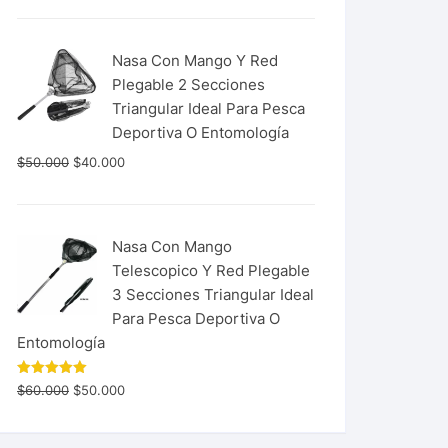
Nasa Con Mango Y Red
Plegable 2 Secciones
Triangular Ideal Para Pesca
Deportiva O Entomología
$
50.000
$
40.000
Nasa Con Mango
Telescopico Y Red Plegable
3 Secciones Triangular Ideal
Para Pesca Deportiva O
Entomología
Valorado
$
60.000
$
50.000
con
5.00
de 5