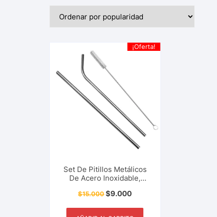
¡Oferta!
Set De Pitillos Metálicos
De Acero Inoxidable,
Ecológico, Cepillo De
$
9.000
$
15.000
Lavado, Jugo, Bebidas,
Utensilio De Cocina,
Restaurante, Bar Y Más.