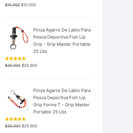
$
15.000
$
10.000
Pinza Agarre De Labio Para
Pesca Deportiva Fish Lip
Grip - Grip Master Portable
25 Lbs
Valorado
$
35.000
$
29.900
con
5.00
de 5
Pinza Agarre De Labio Para
Pesca Deportiva Fish Lip
Grip Forma T - Grip Master
Portable 25 Lbs
Valorado
$
35.000
$
29.900
con
5.00
de 5