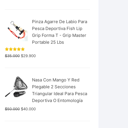
con
5.00
de 5
Pinza Agarre De Labio Para
Pesca Deportiva Fish Lip
Grip Forma T - Grip Master
Portable 25 Lbs
Valorado
$
35.000
$
29.900
con
5.00
de 5
Nasa Con Mango Y Red
Plegable 2 Secciones
Triangular Ideal Para Pesca
Deportiva O Entomología
$
50.000
$
40.000