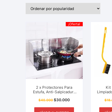
¡Oferta!
2 x Protectores Para
Kit
Estufa, Anti-Salpicadura
Limpiad
De Aceite, Placa
Acero, L
$
30.000
$
40.000
$
18
Deflectora De Alimentos,
Anti-Su
Anti-Suciedad, Utensilio
Del Hoga
Del Hogar, Restaurante Y