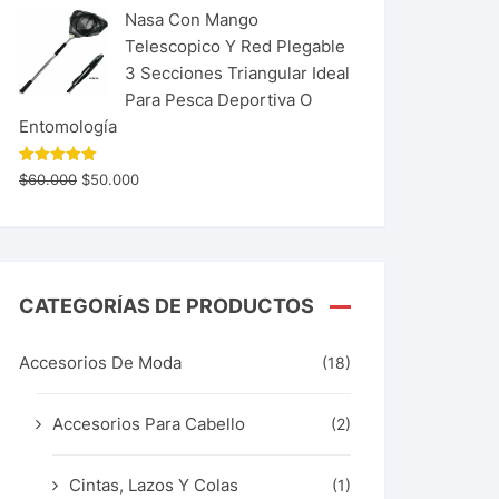
Nasa Con Mango
Telescopico Y Red Plegable
3 Secciones Triangular Ideal
Para Pesca Deportiva O
Entomología
Valorado
$
60.000
$
50.000
con
5.00
de 5
CATEGORÍAS DE PRODUCTOS
Accesorios De Moda
(18)
Accesorios Para Cabello
(2)
Cintas, Lazos Y Colas
(1)