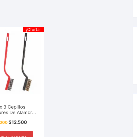
¡Oferta!
 x 3 Cepillos
ores De Alambre,
atón Y Nailon, Set
$
12.500
.000
ciedad, Utensilio
r, Restaurante Y
Más.