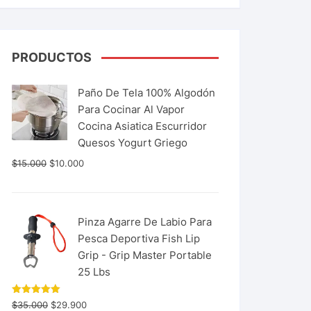
PRODUCTOS
Paño De Tela 100% Algodón
Para Cocinar Al Vapor
Cocina Asiatica Escurridor
Quesos Yogurt Griego
$
15.000
$
10.000
Pinza Agarre De Labio Para
Pesca Deportiva Fish Lip
Grip - Grip Master Portable
25 Lbs
Valorado
$
35.000
$
29.900