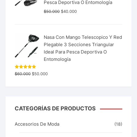
Pesca Deportiva O Entomología
$
50.000
$
40.000
Nasa Con Mango Telescopico Y Red
Plegable 3 Secciones Triangular
Ideal Para Pesca Deportiva O
Entomología
Valorado
$
60.000
$
50.000
con
5.00
de 5
CATEGORÍAS DE PRODUCTOS
Accesorios De Moda
(18)