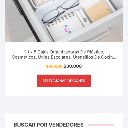
Kit x 8 Cajas Organizadoras De Plástico,
Cosméticos, Útiles Escolares, Utensilios De Cocina,
Condimentos, Herramientas, Accesorio De Hogar Y
$
30.000
$
40.000
Más.
SELECCIONAR OPCIONES
BUSCAR POR VENDEDORES