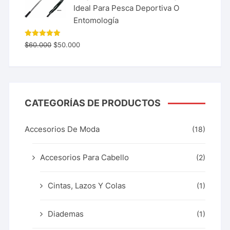
Ideal Para Pesca Deportiva O
Entomología
Valorado
$
60.000
$
50.000
con
5.00
de 5
CATEGORÍAS DE PRODUCTOS
Accesorios De Moda
(18)
Accesorios Para Cabello
(2)
Cintas, Lazos Y Colas
(1)
Diademas
(1)