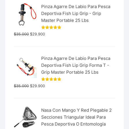
Pinza Agarre De Labio Para Pesca
Deportiva Fish Lip Grip - Grip
Master Portable 25 Lbs
Valorado
$
35.000
$
29.900
con
5.00
de 5
Pinza Agarre De Labio Para Pesca
Deportiva Fish Lip Grip Forma T -
Grip Master Portable 25 Lbs
Valorado
$
35.000
$
29.900
con
5.00
de 5
Nasa Con Mango Y Red Plegable 2
Secciones Triangular Ideal Para
Pesca Deportiva O Entomología