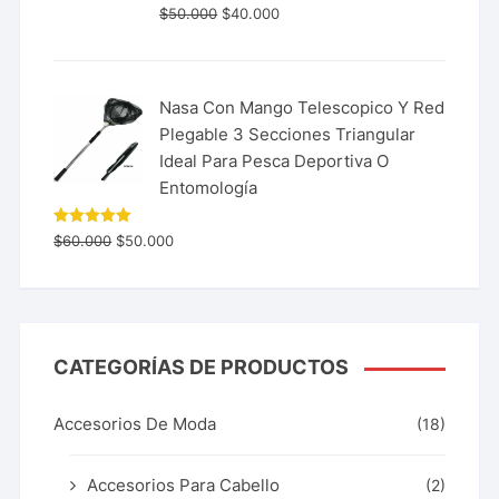
$
50.000
$
40.000
Nasa Con Mango Telescopico Y Red
Plegable 3 Secciones Triangular
Ideal Para Pesca Deportiva O
Entomología
Valorado
$
60.000
$
50.000
con
5.00
de 5
CATEGORÍAS DE PRODUCTOS
Accesorios De Moda
(18)
Accesorios Para Cabello
(2)