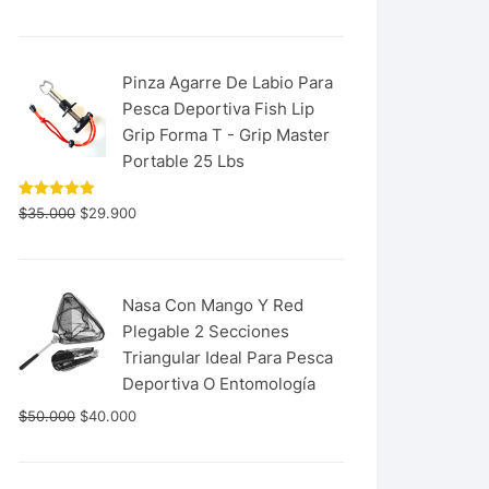
con
5.00
de 5
Pinza Agarre De Labio Para
Pesca Deportiva Fish Lip
Grip Forma T - Grip Master
Portable 25 Lbs
Valorado
$
35.000
$
29.900
con
5.00
de 5
Nasa Con Mango Y Red
Plegable 2 Secciones
Triangular Ideal Para Pesca
Deportiva O Entomología
$
50.000
$
40.000