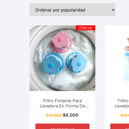
¡Oferta!
Filtro Flotante Para
Filtr
Lavadora En Forma De
Lavado
Flor, Quita Pelo, Pelusas,
Bola, Qu
$
6.000
$
12.000
$
15
Residuos De La Lavadora.
Residuos
Accesorio Del Hogar,
Acceso
Limpieza, Aseo Y Más.
Limpie