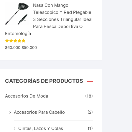
Nasa Con Mango
Telescopico Y Red Plegable
3 Secciones Triangular Ideal
Para Pesca Deportiva O
Entomología
Valorado
$
60.000
$
50.000
con
5.00
de 5
CATEGORÍAS DE PRODUCTOS
Accesorios De Moda
(18)
Accesorios Para Cabello
(2)
Cintas, Lazos Y Colas
(1)