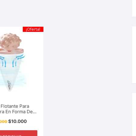
¡Oferta!
o Flotante Para
ra En Forma De
ita Pelo, Pelusas,
$
10.000
.000
 De La Lavadora.
rio Del Hogar,
za, Aseo Y Más.