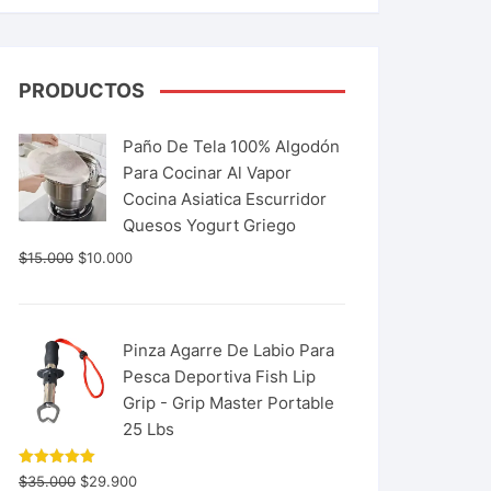
PRODUCTOS
Paño De Tela 100% Algodón
Para Cocinar Al Vapor
Cocina Asiatica Escurridor
Quesos Yogurt Griego
$
15.000
$
10.000
Pinza Agarre De Labio Para
Pesca Deportiva Fish Lip
Grip - Grip Master Portable
25 Lbs
Valorado
$
35.000
$
29.900