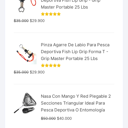
Deportiva Fish Lip Grip - Grip
Master Portable 25 Lbs
Valorado
$
35.000
$
29.900
con
5.00
de 5
Pinza Agarre De Labio Para Pesca
Deportiva Fish Lip Grip Forma T -
Grip Master Portable 25 Lbs
Valorado
$
35.000
$
29.900
con
5.00
de 5
Nasa Con Mango Y Red Plegable 2
Secciones Triangular Ideal Para
Pesca Deportiva O Entomología
$
50.000
$
40.000