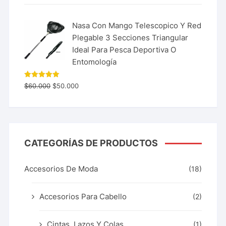
Nasa Con Mango Telescopico Y Red
Plegable 3 Secciones Triangular
Ideal Para Pesca Deportiva O
Entomología
Valorado
$
60.000
$
50.000
con
5.00
de 5
CATEGORÍAS DE PRODUCTOS
Accesorios De Moda
(18)
Accesorios Para Cabello
(2)
Cintas, Lazos Y Colas
(1)