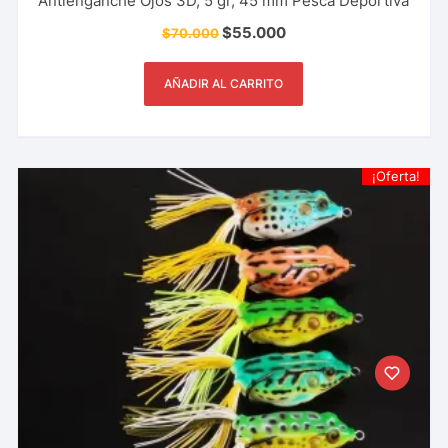
Antienganche Ojos 3D, 5 gr, 45 mm Pesca Deportiva
$
55.000
$
70.000
AÑADIR AL CARRITO
¡Oferta!