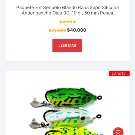
Paquete x 4 Señuelo Blando Rana Sapo Silicona
Antienganche Ojos 3D, 10 gr, 50 mm Pesca
Deportiva
Valorado con
$
40.000
$
60.000
5.00
de 5
LEER MÁS
¡Oferta!