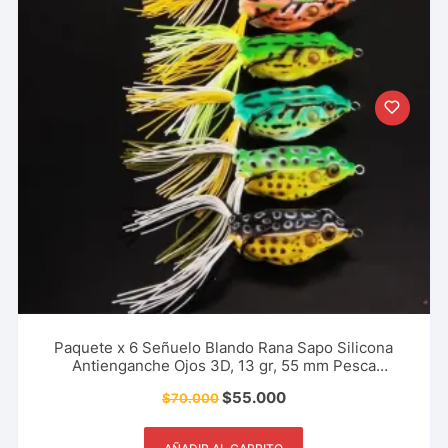
Paquete x 6 Señuelo Blando Rana Sapo Silicona
Antienganche Ojos 3D, 13 gr, 55 mm Pesca
Deportiva
$
55.000
$
70.000