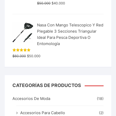
$
50.000
$
40.000
Nasa Con Mango Telescopico Y Red
Plegable 3 Secciones Triangular
Ideal Para Pesca Deportiva O
Entomología
Valorado
$
60.000
$
50.000
con
5.00
de 5
CATEGORÍAS DE PRODUCTOS
Accesorios De Moda
(18)
Accesorios Para Cabello
(2)