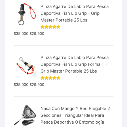
Pinza Agarre De Labio Para Pesca
Deportiva Fish Lip Grip - Grip
Master Portable 25 Lbs
Valorado
$
35.000
$
29.900
con
5.00
de 5
Pinza Agarre De Labio Para Pesca
Deportiva Fish Lip Grip Forma T -
Grip Master Portable 25 Lbs
Valorado
$
35.000
$
29.900
con
5.00
de 5
Nasa Con Mango Y Red Plegable 2
Secciones Triangular Ideal Para
Pesca Deportiva O Entomología