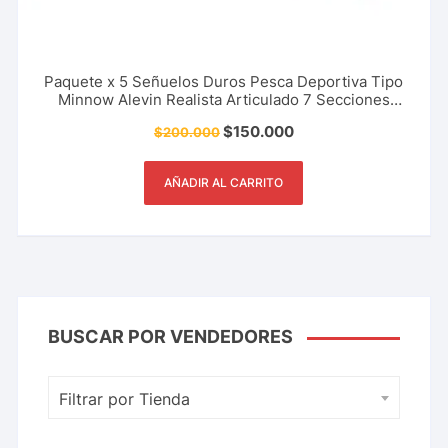
Paquete x 5 Señuelos Duros Pesca Deportiva Tipo
Minnow Alevin Realista Articulado 7 Secciones
Black Bass, Tucunaré, Picuda, Mueluda 10 Cm – 16
$
150.000
$
200.000
Gr
AÑADIR AL CARRITO
BUSCAR POR VENDEDORES
Filtrar por Tienda