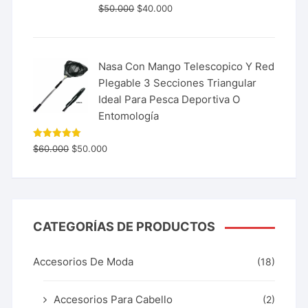
$
50.000
$
40.000
Nasa Con Mango Telescopico Y Red
Plegable 3 Secciones Triangular
Ideal Para Pesca Deportiva O
Entomología
Valorado
$
60.000
$
50.000
con
5.00
de 5
CATEGORÍAS DE PRODUCTOS
Accesorios De Moda
(18)
Accesorios Para Cabello
(2)