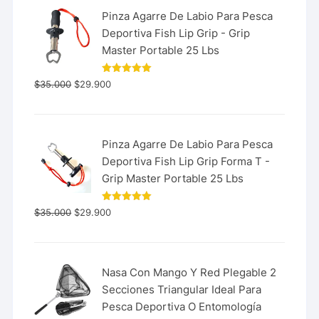
Pinza Agarre De Labio Para Pesca
Deportiva Fish Lip Grip - Grip
Master Portable 25 Lbs
Valorado
$
35.000
$
29.900
con
5.00
de 5
Pinza Agarre De Labio Para Pesca
Deportiva Fish Lip Grip Forma T -
Grip Master Portable 25 Lbs
Valorado
$
35.000
$
29.900
con
5.00
de 5
Nasa Con Mango Y Red Plegable 2
Secciones Triangular Ideal Para
Pesca Deportiva O Entomología