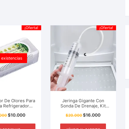
¡Oferta!
¡Oferta!
 existencias
or De Olores Para
Jeringa Gigante Con
a Refrigerador
Sonda De Drenaje, Kit
tiusos Caja
Reparación Limpieza
$
10.000
$
16.000
.000
$
20.000
rante Carbón De
Mantenimiento De
Absorbe Olores
Nevera, Refrigerador,
Ducha, Nevecón.