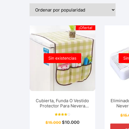
¡Oferta!
Sin existencias
Sin
Cubierta, Funda O Vestido
Eliminad
Protector Para Nevera
Never
Refrigerador Multiusos
Mul
$
15
Anti-Polvo, A Prueba de
Desodo
Valorado
Agua
Bambú 
$
10.000
$
15.000
con
4.20
de 5