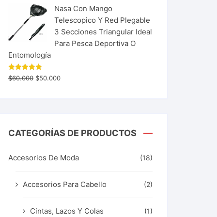
Nasa Con Mango
Telescopico Y Red Plegable
3 Secciones Triangular Ideal
Para Pesca Deportiva O
Entomología
Valorado
$
60.000
$
50.000
con
5.00
de 5
CATEGORÍAS DE PRODUCTOS
Accesorios De Moda
(18)
Accesorios Para Cabello
(2)
Cintas, Lazos Y Colas
(1)