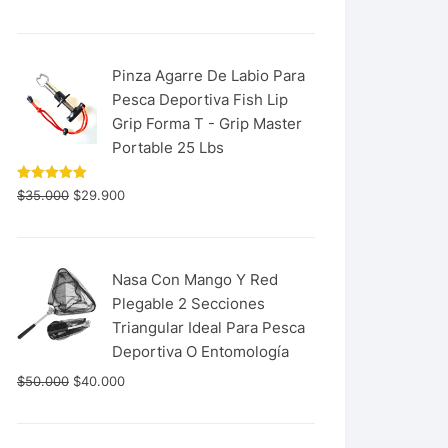
con
5.00
de 5
Pinza Agarre De Labio Para
Pesca Deportiva Fish Lip
Grip Forma T - Grip Master
Portable 25 Lbs
Valorado
$
35.000
$
29.900
con
5.00
de 5
Nasa Con Mango Y Red
Plegable 2 Secciones
Triangular Ideal Para Pesca
Deportiva O Entomología
$
50.000
$
40.000