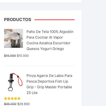
PRODUCTOS
Paño De Tela 100% Algodón
Para Cocinar Al Vapor
Cocina Asiatica Escurridor
Quesos Yogurt Griego
$
15.000
$
10.000
Pinza Agarre De Labio Para
Pesca Deportiva Fish Lip
Grip - Grip Master Portable
25 Lbs
Valorado
$
35.000
$
29.900