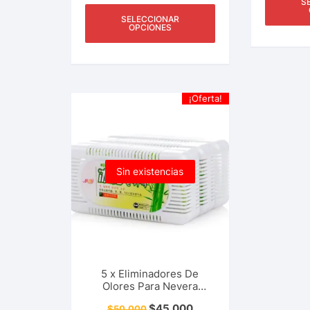
S
SELECCIONAR
OPCIONES
¡Oferta!
Sin existencias
5 x Eliminadores De
Olores Para Nevera
Refrigerador Multiusos
$
45.000
$
50.000