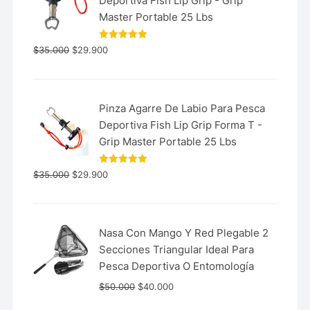
Deportiva Fish Lip Grip - Grip
Master Portable 25 Lbs
Valorado
$
35.000
$
29.900
con
5.00
de 5
Pinza Agarre De Labio Para Pesca
Deportiva Fish Lip Grip Forma T -
Grip Master Portable 25 Lbs
Valorado
$
35.000
$
29.900
con
5.00
de 5
Nasa Con Mango Y Red Plegable 2
Secciones Triangular Ideal Para
Pesca Deportiva O Entomología
$
50.000
$
40.000