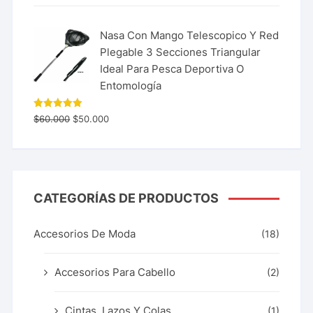
Nasa Con Mango Telescopico Y Red
Plegable 3 Secciones Triangular
Ideal Para Pesca Deportiva O
Entomología
Valorado
$
60.000
$
50.000
con
5.00
de 5
CATEGORÍAS DE PRODUCTOS
Accesorios De Moda
(18)
Accesorios Para Cabello
(2)
Cintas, Lazos Y Colas
(1)