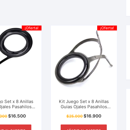
¡Oferta!
¡Oferta!
o Set x 8 Anillas
Kit Juego Set x 8 Anillas
jales Pasahilos
Guias Ojales Pasahilos
ncillas Repuesto
Patas Dobles Repuesto
$
16.500
$
16.900
.000
$
25.000
 Vara Pescar
Caña Vara Pescar