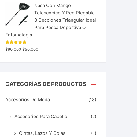
Nasa Con Mango
Telescopico Y Red Plegable
3 Secciones Triangular Ideal
Para Pesca Deportiva O
Entomología
Valorado
$
60.000
$
50.000
con
5.00
de 5
CATEGORÍAS DE PRODUCTOS
Accesorios De Moda
(18)
Accesorios Para Cabello
(2)
Cintas, Lazos Y Colas
(1)