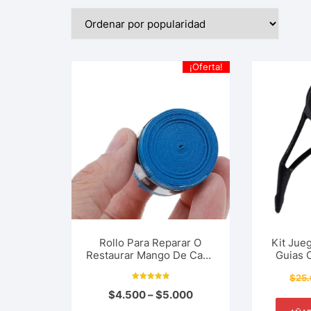
¡Oferta!
Rollo Para Reparar O
Kit Jueg
Restaurar Mango De Caña
Guias O
De Pescar O Raqueta De
Patas Se
$
25
Bádminton Anti-
Caña
Valorado con
Deslizante Transpirable
$
4.500
–
$
5.000
5.00
de 5
Pesca Deportiva