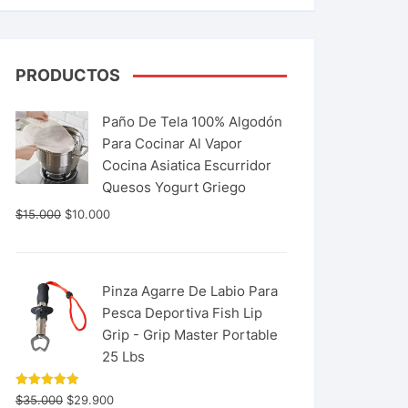
PRODUCTOS
Paño De Tela 100% Algodón
Para Cocinar Al Vapor
Cocina Asiatica Escurridor
Quesos Yogurt Griego
$
15.000
$
10.000
Pinza Agarre De Labio Para
Pesca Deportiva Fish Lip
Grip - Grip Master Portable
25 Lbs
Valorado
$
35.000
$
29.900