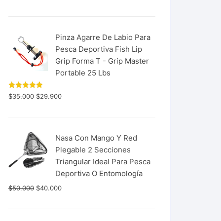
con
5.00
de 5
Pinza Agarre De Labio Para
Pesca Deportiva Fish Lip
Grip Forma T - Grip Master
Portable 25 Lbs
Valorado
$
35.000
$
29.900
con
5.00
de 5
Nasa Con Mango Y Red
Plegable 2 Secciones
Triangular Ideal Para Pesca
Deportiva O Entomología
$
50.000
$
40.000