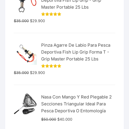
Deportiva Fish Lip Grip - Grip
Master Portable 25 Lbs
Valorado
$
35.000
$
29.900
con
5.00
de 5
Pinza Agarre De Labio Para Pesca
Deportiva Fish Lip Grip Forma T -
Grip Master Portable 25 Lbs
Valorado
$
35.000
$
29.900
con
5.00
de 5
Nasa Con Mango Y Red Plegable 2
Secciones Triangular Ideal Para
Pesca Deportiva O Entomología
$
50.000
$
40.000