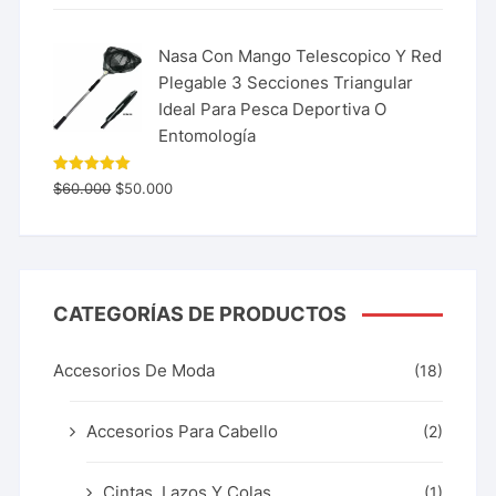
Nasa Con Mango Telescopico Y Red
Plegable 3 Secciones Triangular
Ideal Para Pesca Deportiva O
Entomología
Valorado
$
60.000
$
50.000
con
5.00
de 5
CATEGORÍAS DE PRODUCTOS
Accesorios De Moda
(18)
Accesorios Para Cabello
(2)
Cintas, Lazos Y Colas
(1)