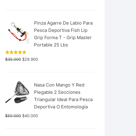
con
5.00
de 5
Pinza Agarre De Labio Para
Pesca Deportiva Fish Lip
Grip Forma T - Grip Master
Portable 25 Lbs
Valorado
$
35.000
$
29.900
con
5.00
de 5
Nasa Con Mango Y Red
Plegable 2 Secciones
Triangular Ideal Para Pesca
Deportiva O Entomología
$
50.000
$
40.000