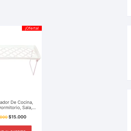
¡Oferta!
ador De Cocina,
ormitorio, Sala,
o, Cosméticos,
$
15.000
.000
scolares, Estante
macenamiento,
e, Accesorio Del