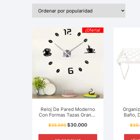
¡Oferta!
Reloj De Pared Moderno
Organiz
Con Formas Tazas Granos
Baño, D
De Café, Adorno,
Estudi
$
30.000
$
35.000
$
30
Innovador, Accesorio Del
Útiles E
Hogar, Negocio Y Mucho
De Al
Más.
Apilabl