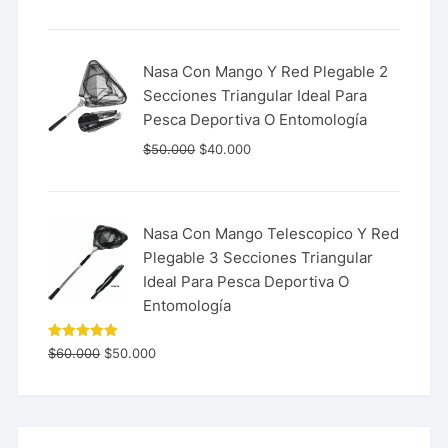
de 5
Nasa Con Mango Y Red Plegable 2
Secciones Triangular Ideal Para
Pesca Deportiva O Entomología
$
50.000
$
40.000
Nasa Con Mango Telescopico Y Red
Plegable 3 Secciones Triangular
Ideal Para Pesca Deportiva O
Entomología
Valorado
$
60.000
$
50.000
con
5.00
de 5