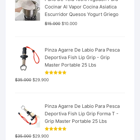
Cocinar Al Vapor Cocina Asiatica
Escurridor Quesos Yogurt Griego
$
15.000
$
10.000
Pinza Agarre De Labio Para Pesca
Deportiva Fish Lip Grip - Grip
Master Portable 25 Lbs
Valorado
$
35.000
$
29.900
con
5.00
de 5
Pinza Agarre De Labio Para Pesca
Deportiva Fish Lip Grip Forma T -
Grip Master Portable 25 Lbs
Valorado
$
35.000
$
29.900
con
5.00