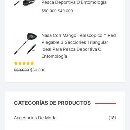
Pesca Deportiva O Entomología
$
50.000
$
40.000
Nasa Con Mango Telescopico Y Red
Plegable 3 Secciones Triangular
Ideal Para Pesca Deportiva O
Entomología
Valorado
$
60.000
$
50.000
con
5.00
de 5
CATEGORÍAS DE PRODUCTOS
Accesorios De Moda
(18)