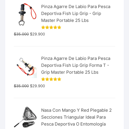
Pinza Agarre De Labio Para Pesca
Deportiva Fish Lip Grip - Grip
Master Portable 25 Lbs
Valorado
$
35.000
$
29.900
con
5.00
de 5
Pinza Agarre De Labio Para Pesca
Deportiva Fish Lip Grip Forma T -
Grip Master Portable 25 Lbs
Valorado
$
35.000
$
29.900
con
5.00
de 5
Nasa Con Mango Y Red Plegable 2
Secciones Triangular Ideal Para
Pesca Deportiva O Entomología