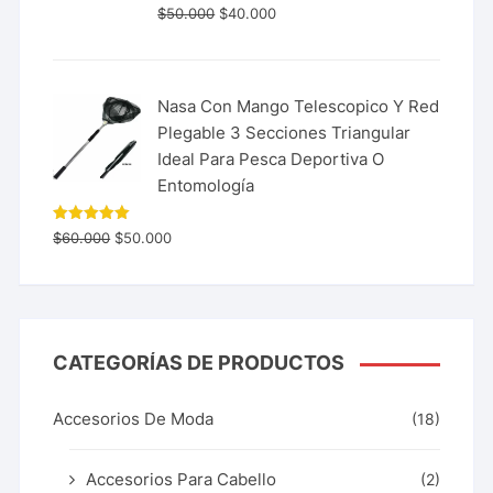
$
50.000
$
40.000
Nasa Con Mango Telescopico Y Red
Plegable 3 Secciones Triangular
Ideal Para Pesca Deportiva O
Entomología
Valorado
$
60.000
$
50.000
con
5.00
de 5
CATEGORÍAS DE PRODUCTOS
Accesorios De Moda
(18)
Accesorios Para Cabello
(2)