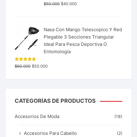
$
50.000
$
40.000
Nasa Con Mango Telescopico Y Red
Plegable 3 Secciones Triangular
Ideal Para Pesca Deportiva O
Entomología
Valorado
$
60.000
$
50.000
con
5.00
de 5
CATEGORÍAS DE PRODUCTOS
Accesorios De Moda
(18)
Accesorios Para Cabello
(2)