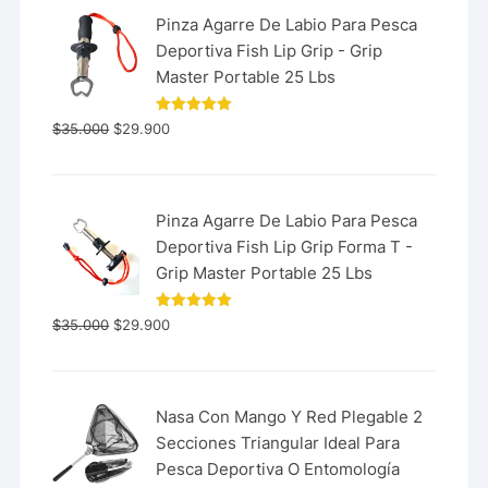
Pinza Agarre De Labio Para Pesca
Deportiva Fish Lip Grip - Grip
Master Portable 25 Lbs
Valorado
$
35.000
$
29.900
con
5.00
de 5
Pinza Agarre De Labio Para Pesca
Deportiva Fish Lip Grip Forma T -
Grip Master Portable 25 Lbs
Valorado
$
35.000
$
29.900
con
5.00
de 5
Nasa Con Mango Y Red Plegable 2
Secciones Triangular Ideal Para
Pesca Deportiva O Entomología