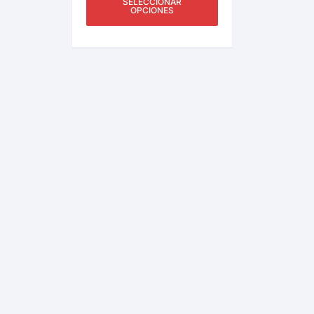
SELECCIONAR
Más.
OPCIONES