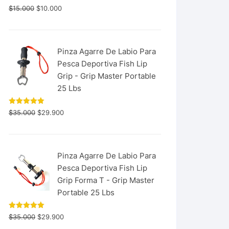
$
15.000
$
10.000
Pinza Agarre De Labio Para
Pesca Deportiva Fish Lip
Grip - Grip Master Portable
25 Lbs
Valorado
$
35.000
$
29.900
con
5.00
de 5
Pinza Agarre De Labio Para
Pesca Deportiva Fish Lip
Grip Forma T - Grip Master
Portable 25 Lbs
Valorado
$
35.000
$
29.900
con
5.00
de 5