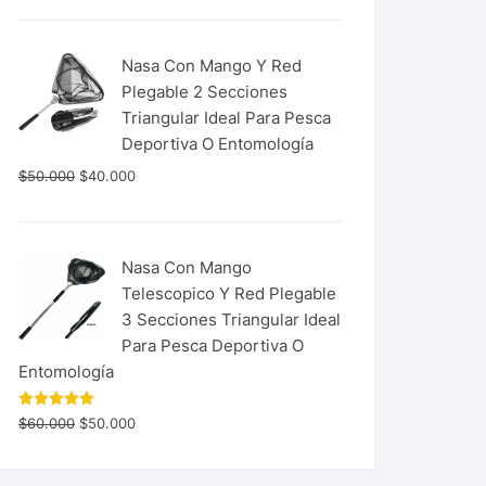
Nasa Con Mango Y Red
Plegable 2 Secciones
Triangular Ideal Para Pesca
Deportiva O Entomología
$
50.000
$
40.000
Nasa Con Mango
Telescopico Y Red Plegable
3 Secciones Triangular Ideal
Para Pesca Deportiva O
Entomología
Valorado
$
60.000
$
50.000
con
5.00
de 5