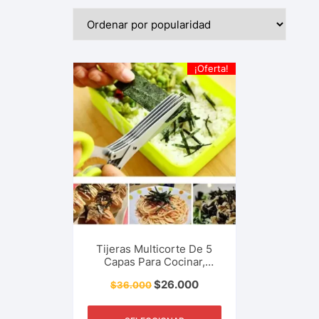
¡Oferta!
Tijeras Multicorte De 5
Capas Para Cocinar,
Ideales Cortar Cebolla,
$
26.000
$
36.000
Cilantro, Perejil ,Verduras,
Multifunción, Herramienta
De Cocina Restaurante Y