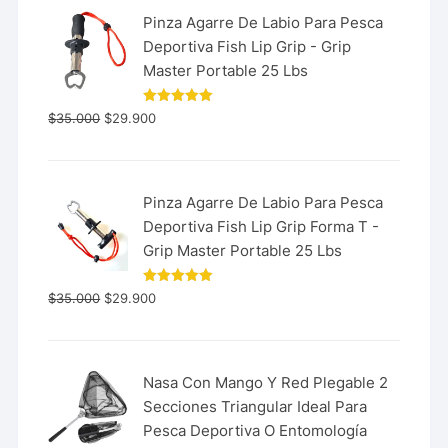
Pinza Agarre De Labio Para Pesca
Deportiva Fish Lip Grip - Grip
Master Portable 25 Lbs
Valorado
$
35.000
$
29.900
con
5.00
de 5
Pinza Agarre De Labio Para Pesca
Deportiva Fish Lip Grip Forma T -
Grip Master Portable 25 Lbs
Valorado
$
35.000
$
29.900
con
5.00
de 5
Nasa Con Mango Y Red Plegable 2
Secciones Triangular Ideal Para
Pesca Deportiva O Entomología