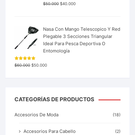
$
50.000
$
40.000
Nasa Con Mango Telescopico Y Red
Plegable 3 Secciones Triangular
Ideal Para Pesca Deportiva O
Entomología
Valorado
$
60.000
$
50.000
con
5.00
de 5
CATEGORÍAS DE PRODUCTOS
Accesorios De Moda
(18)
Accesorios Para Cabello
(2)