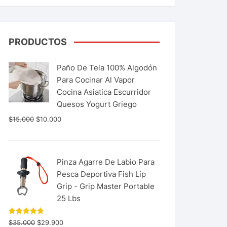
PRODUCTOS
Paño De Tela 100% Algodón
Para Cocinar Al Vapor
Cocina Asiatica Escurridor
Quesos Yogurt Griego
$
15.000
$
10.000
Pinza Agarre De Labio Para
Pesca Deportiva Fish Lip
Grip - Grip Master Portable
25 Lbs
Valorado
$
35.000
$
29.900