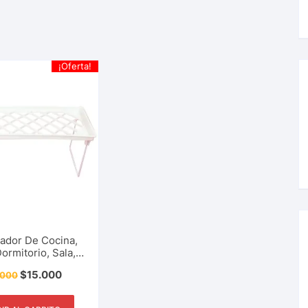
¡Oferta!
ador De Cocina,
ormitorio, Sala,
o, Cosméticos,
$
15.000
.000
scolares, Estante
macenamiento,
e, Accesorio Del