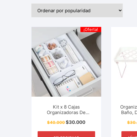
¡Oferta!
Kit x 8 Cajas
Organiz
Organizadoras De
Baño, D
Plástico, Cosméticos,
Estudi
$
30.000
$
40.000
$
30
Útiles Escolares,
Útiles E
Utensilios De Cocina,
De Al
Condimentos,
Apilabl