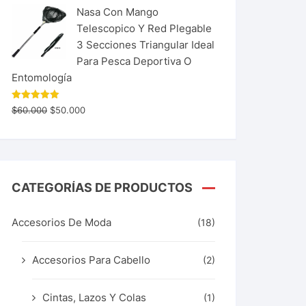
Nasa Con Mango
Telescopico Y Red Plegable
3 Secciones Triangular Ideal
Para Pesca Deportiva O
Entomología
Valorado
$
60.000
$
50.000
con
5.00
de 5
CATEGORÍAS DE PRODUCTOS
Accesorios De Moda
(18)
Accesorios Para Cabello
(2)
Cintas, Lazos Y Colas
(1)