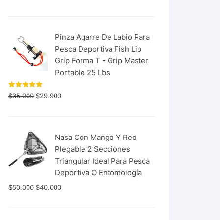
con
5.00
de 5
Pinza Agarre De Labio Para
Pesca Deportiva Fish Lip
Grip Forma T - Grip Master
Portable 25 Lbs
Valorado
$
35.000
$
29.900
con
5.00
de 5
Nasa Con Mango Y Red
Plegable 2 Secciones
Triangular Ideal Para Pesca
Deportiva O Entomología
$
50.000
$
40.000