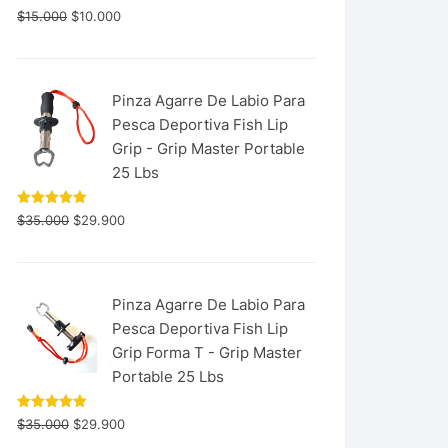
$
15.000
$
10.000
Pinza Agarre De Labio Para
Pesca Deportiva Fish Lip
Grip - Grip Master Portable
25 Lbs
Valorado
$
35.000
$
29.900
con
5.00
de 5
Pinza Agarre De Labio Para
Pesca Deportiva Fish Lip
Grip Forma T - Grip Master
Portable 25 Lbs
Valorado
$
35.000
$
29.900
con
5.00
de 5