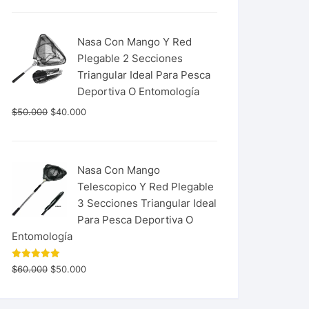
Nasa Con Mango Y Red
Plegable 2 Secciones
Triangular Ideal Para Pesca
Deportiva O Entomología
$
50.000
$
40.000
Nasa Con Mango
Telescopico Y Red Plegable
3 Secciones Triangular Ideal
Para Pesca Deportiva O
Entomología
Valorado
$
60.000
$
50.000
con
5.00
de 5