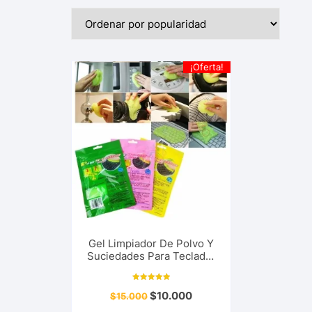
¡Oferta!
Gel Limpiador De Polvo Y
Suciedades Para Teclado,
Mouse, Celular, Pc, Tablet
Hogar y Más…
Valorado con
$
10.000
$
15.000
5.00
de 5