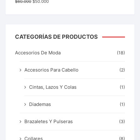
Valorado
$
60.000
$
50.000
con
5.00
de 5
CATEGORÍAS DE PRODUCTOS
Accesorios De Moda
(18)
Accesorios Para Cabello
(2)
Cintas, Lazos Y Colas
(1)
Diademas
(1)
Brazaletes Y Pulseras
(3)
Collares
(8)