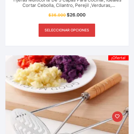
Cortar Cebolla, Cilantro, Perejil ,Verduras,
Multifunción, Herramienta De Cocina Restaurante Y
$
26.000
$
36.000
Más.
SELECCIONAR OPCIONES
¡Oferta!