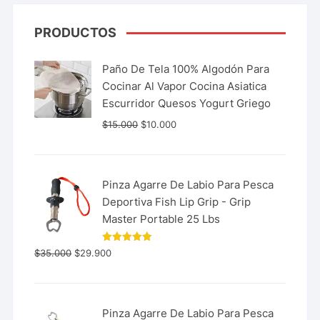
PRODUCTOS
Paño De Tela 100% Algodón Para
Cocinar Al Vapor Cocina Asiatica
Escurridor Quesos Yogurt Griego
$
15.000
$
10.000
Pinza Agarre De Labio Para Pesca
Deportiva Fish Lip Grip - Grip
Master Portable 25 Lbs
Valorado
$
35.000
$
29.900
con
5.00
de 5
Pinza Agarre De Labio Para Pesca