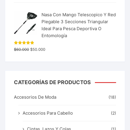
Nasa Con Mango Telescopico Y Red
Plegable 3 Secciones Triangular
Ideal Para Pesca Deportiva O
Entomología
Valorado
$
60.000
$
50.000
con
5.00
de 5
CATEGORÍAS DE PRODUCTOS
Accesorios De Moda
(18)
Accesorios Para Cabello
(2)
Cintas, Lazos Y Colas
(1)