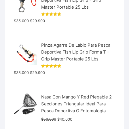
Deportiva Fish Lip Grip - Grip
Master Portable 25 Lbs
Valorado
$
35.000
$
29.900
con
5.00
de 5
Pinza Agarre De Labio Para Pesca
Deportiva Fish Lip Grip Forma T -
Grip Master Portable 25 Lbs
Valorado
$
35.000
$
29.900
con
5.00
de 5
Nasa Con Mango Y Red Plegable 2
Secciones Triangular Ideal Para
Pesca Deportiva O Entomología
$
50.000
$
40.000