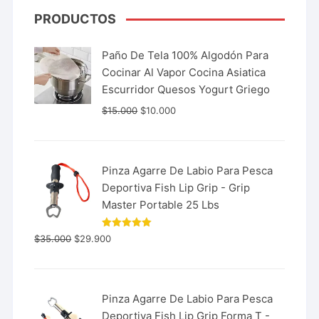
PRODUCTOS
Paño De Tela 100% Algodón Para
Cocinar Al Vapor Cocina Asiatica
Escurridor Quesos Yogurt Griego
$
15.000
$
10.000
Pinza Agarre De Labio Para Pesca
Deportiva Fish Lip Grip - Grip
Master Portable 25 Lbs
Valorado
$
35.000
$
29.900
con
5.00
de 5
Pinza Agarre De Labio Para Pesca
Deportiva Fish Lip Grip Forma T -