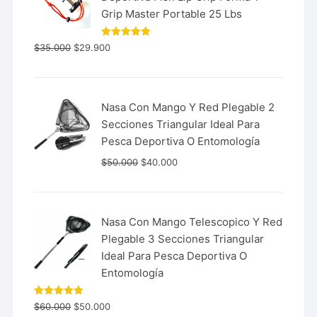
Grip Master Portable 25 Lbs
Valorado
$
35.000
$
29.900
con
5.00
de 5
Nasa Con Mango Y Red Plegable 2
Secciones Triangular Ideal Para
Pesca Deportiva O Entomología
$
50.000
$
40.000
Nasa Con Mango Telescopico Y Red
Plegable 3 Secciones Triangular
Ideal Para Pesca Deportiva O
Entomología
Valorado
$
60.000
$
50.000
con
5.00