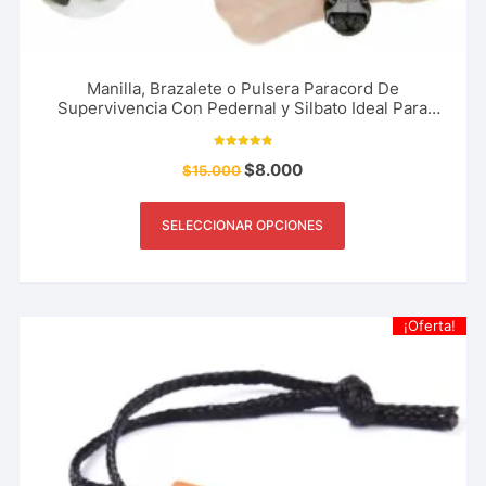
Manilla, Brazalete o Pulsera Paracord De
Supervivencia Con Pedernal y Silbato Ideal Para
Pesca, Camping, Montañismo y Más
Valorado
$
8.000
$
15.000
con
4.91
de 5
SELECCIONAR OPCIONES
¡Oferta!