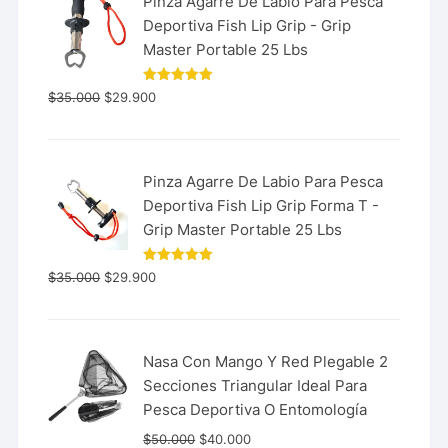
Pinza Agarre De Labio Para Pesca
Deportiva Fish Lip Grip - Grip
Master Portable 25 Lbs
Valorado
$
35.000
$
29.900
con
5.00
de 5
Pinza Agarre De Labio Para Pesca
Deportiva Fish Lip Grip Forma T -
Grip Master Portable 25 Lbs
Valorado
$
35.000
$
29.900
con
5.00
de 5
Nasa Con Mango Y Red Plegable 2
Secciones Triangular Ideal Para
Pesca Deportiva O Entomología
$
50.000
$
40.000