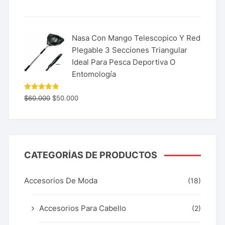
Nasa Con Mango Telescopico Y Red
Plegable 3 Secciones Triangular
Ideal Para Pesca Deportiva O
Entomología
Valorado
$
60.000
$
50.000
con
5.00
de 5
CATEGORÍAS DE PRODUCTOS
Accesorios De Moda
(18)
Accesorios Para Cabello
(2)