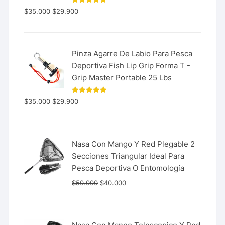
Valorado
$
35.000
$
29.900
con
5.00
de 5
Pinza Agarre De Labio Para Pesca
Deportiva Fish Lip Grip Forma T -
Grip Master Portable 25 Lbs
Valorado
$
35.000
$
29.900
con
5.00
de 5
Nasa Con Mango Y Red Plegable 2
Secciones Triangular Ideal Para
Pesca Deportiva O Entomología
$
50.000
$
40.000