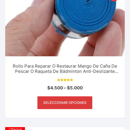
Rollo Para Reparar O Restaurar Mango De Caña De
Pescar O Raqueta De Bádminton Anti-Deslizante
Transpirable Pesca Deportiva
Valorado con
$
4.500
–
$
5.000
5.00
de 5
SELECCIONAR OPCIONES
¡Oferta!