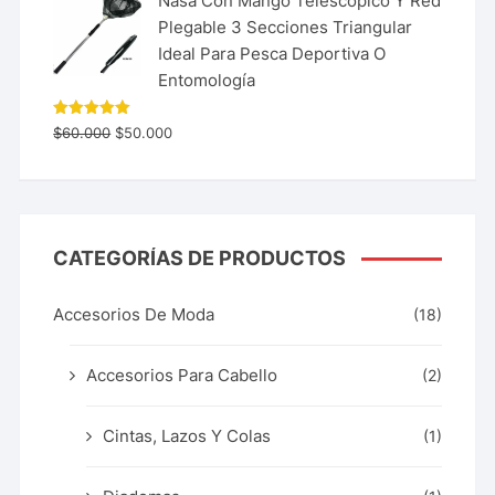
Nasa Con Mango Telescopico Y Red
Plegable 3 Secciones Triangular
Ideal Para Pesca Deportiva O
Entomología
Valorado
$
60.000
$
50.000
con
5.00
de 5
CATEGORÍAS DE PRODUCTOS
Accesorios De Moda
(18)
Accesorios Para Cabello
(2)
Cintas, Lazos Y Colas
(1)