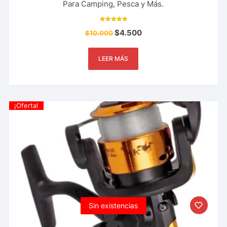
Para Camping, Pesca y Más.
Valorado con
$
4.500
$
10.000
5.00
de 5
LEER MÁS
¡Oferta!
Sin existencias