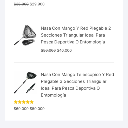
Valorado
$
35.000
$
29.900
con
5.00
de 5
Nasa Con Mango Y Red Plegable 2
Secciones Triangular Ideal Para
Pesca Deportiva O Entomología
$
50.000
$
40.000
Nasa Con Mango Telescopico Y Red
Plegable 3 Secciones Triangular
Ideal Para Pesca Deportiva O
Entomología
Valorado
$
60.000
$
50.000
con
5.00
de 5