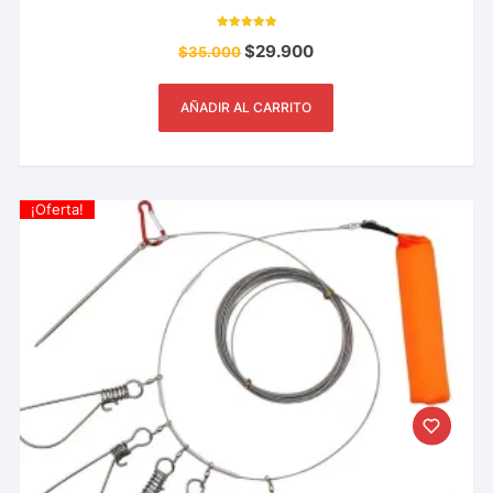
Valorado con
$
29.900
$
35.000
5.00
de 5
AÑADIR AL CARRITO
¡Oferta!