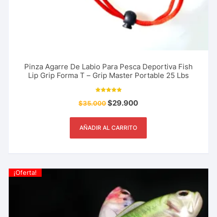
Pinza Agarre De Labio Para Pesca Deportiva Fish
Lip Grip Forma T – Grip Master Portable 25 Lbs
Valorado con
$
29.900
$
35.000
5.00
de 5
AÑADIR AL CARRITO
¡Oferta!