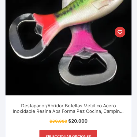
Destapador/Abridor Botellas Metálico Acero
Inoxidable Resina Abs Forma Pez Cocina, Camping,
Pesca Y Más
$
20.000
$
30.000
SELECCIONAR OPCIONES