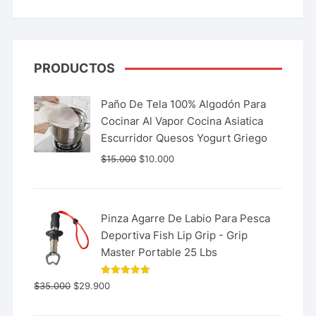
PRODUCTOS
Paño De Tela 100% Algodón Para
Cocinar Al Vapor Cocina Asiatica
Escurridor Quesos Yogurt Griego
$
15.000
$
10.000
Pinza Agarre De Labio Para Pesca
Deportiva Fish Lip Grip - Grip
Master Portable 25 Lbs
Valorado
$
35.000
$
29.900
con
5.00
de 5