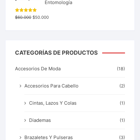
Entomología
Valorado
$
60.000
$
50.000
con
5.00
de 5
CATEGORÍAS DE PRODUCTOS
Accesorios De Moda
(18)
Accesorios Para Cabello
(2)
Cintas, Lazos Y Colas
(1)
Diademas
(1)
Brazaletes Y Pulseras
(3)