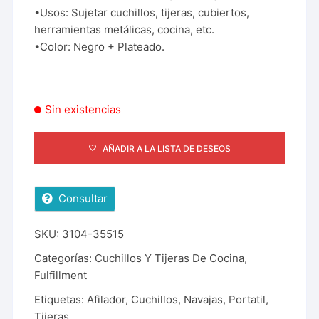
•Usos: Sujetar cuchillos, tijeras, cubiertos,
herramientas metálicas, cocina, etc.
•Color: Negro + Plateado.
Sin existencias
AÑADIR A LA LISTA DE DESEOS
Consultar
SKU:
3104-35515
Categorías:
Cuchillos Y Tijeras De Cocina
,
Fulfillment
Etiquetas:
Afilador
,
Cuchillos
,
Navajas
,
Portatil
,
Tijeras