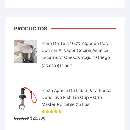
PRODUCTOS
Paño De Tela 100% Algodón Para
Cocinar Al Vapor Cocina Asiatica
Escurridor Quesos Yogurt Griego
$
15.000
$
10.000
Pinza Agarre De Labio Para Pesca
Deportiva Fish Lip Grip - Grip
Master Portable 25 Lbs
Valorado
$
35.000
$
29.900
con
5.00
de 5