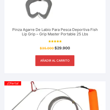
Pinza Agarre De Labio Para Pesca Deportiva Fish
Lip Grip – Grip Master Portable 25 Lbs
Valorado con
$
29.900
$
35.000
5.00
de 5
AÑADIR AL CARRITO
¡Oferta!