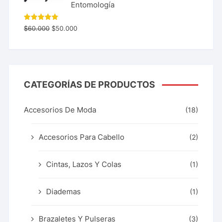
Entomología
Valorado
$
60.000
$
50.000
con
5.00
de 5
CATEGORÍAS DE PRODUCTOS
Accesorios De Moda
(18)
Accesorios Para Cabello
(2)
Cintas, Lazos Y Colas
(1)
Diademas
(1)
Brazaletes Y Pulseras
(3)