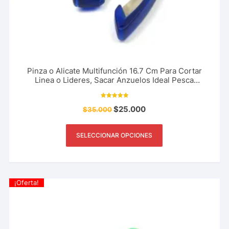
Pinza o Alicate Multifunción 16.7 Cm Para Cortar
Linea o Lideres, Sacar Anzuelos Ideal Pesca
Deportiva
Valorado con
$
25.000
$
35.000
10.00
de 5
SELECCIONAR OPCIONES
¡Oferta!