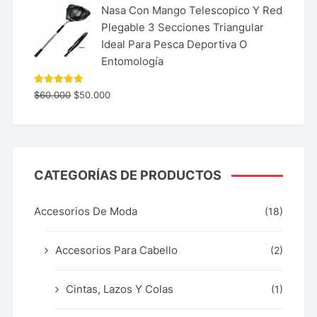
Nasa Con Mango Telescopico Y Red
Plegable 3 Secciones Triangular
Ideal Para Pesca Deportiva O
Entomología
Valorado
$
60.000
$
50.000
con
5.00
de 5
CATEGORÍAS DE PRODUCTOS
Accesorios De Moda
(18)
Accesorios Para Cabello
(2)
Cintas, Lazos Y Colas
(1)