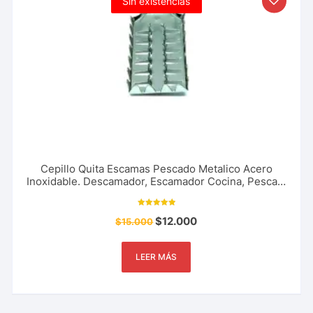
Sin existencias
Cepillo Quita Escamas Pescado Metalico Acero
Inoxidable. Descamador, Escamador Cocina, Pesca y
Mas
Valorado con
$
12.000
$
15.000
5.00
de 5
LEER MÁS