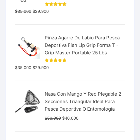
Valorado
$
35.000
$
29.900
con
5.00
de 5
Pinza Agarre De Labio Para Pesca
Deportiva Fish Lip Grip Forma T -
Grip Master Portable 25 Lbs
Valorado
$
35.000
$
29.900
con
5.00
de 5
Nasa Con Mango Y Red Plegable 2
Secciones Triangular Ideal Para
Pesca Deportiva O Entomología
$
50.000
$
40.000