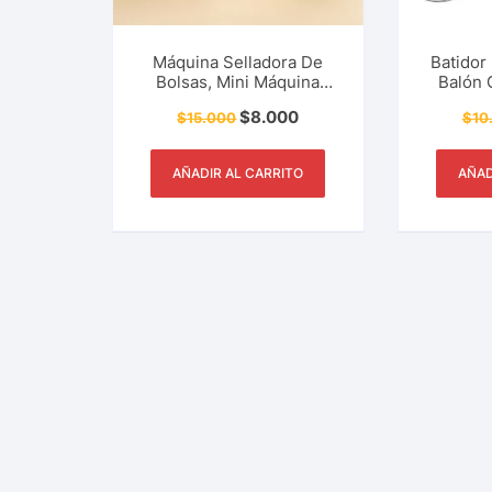
Máquina Selladora De
Batidor
Bolsas, Mini Máquina
Balón 
Portátil, Manual, Térmico,
Acero In
$
8.000
$
15.000
$
10
Herramienta De Cocina,
H
Restaurante Y Más.
AÑADIR AL CARRITO
AÑAD