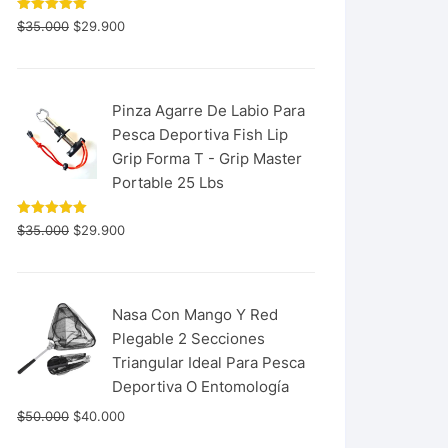
Valorado
$
35.000
$
29.900
con
5.00
de 5
Pinza Agarre De Labio Para
Pesca Deportiva Fish Lip
Grip Forma T - Grip Master
Portable 25 Lbs
Valorado
$
35.000
$
29.900
con
5.00
de 5
Nasa Con Mango Y Red
Plegable 2 Secciones
Triangular Ideal Para Pesca
Deportiva O Entomología
$
50.000
$
40.000