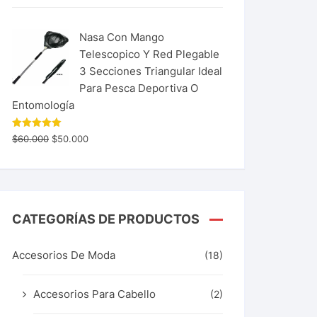
Nasa Con Mango
Telescopico Y Red Plegable
3 Secciones Triangular Ideal
Para Pesca Deportiva O
Entomología
Valorado
$
60.000
$
50.000
con
5.00
de 5
CATEGORÍAS DE PRODUCTOS
Accesorios De Moda
(18)
Accesorios Para Cabello
(2)