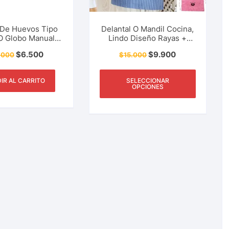
 De Huevos Tipo
Delantal O Mandil Cocina,
O Globo Manual
Lindo Diseño Rayas +
oxidable Cocina,
Estampado Osito
$
6.500
$
9.900
.000
$
15.000
ogar y Más
IR AL CARRITO
SELECCIONAR
OPCIONES