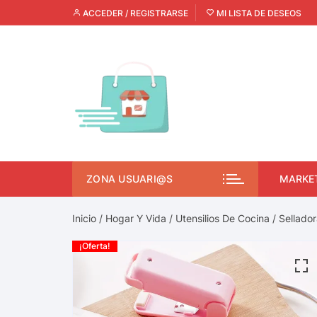
ACCEDER / REGISTRARSE
MI LISTA DE DESEOS
ZONA USUARI@S
MARKE
Inicio
/
Hogar Y Vida
/
Utensilios De Cocina
/
Sellado
¡Oferta!