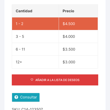
Cantidad
Precio
1 - 2
$
4.500
3 - 5
$
4.000
6 - 11
$
3.500
12+
$
3.000
AÑADIR A LA LISTA DE DESEOS
Consultar
SKU:
C14-123507