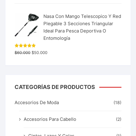
Nasa Con Mango Telescopico Y Red
Plegable 3 Secciones Triangular
Ideal Para Pesca Deportiva O
Entomología
Valorado
$
60.000
$
50.000
con
5.00
de 5
CATEGORÍAS DE PRODUCTOS
Accesorios De Moda
(18)
Accesorios Para Cabello
(2)
Cintas, Lazos Y Colas
(1)