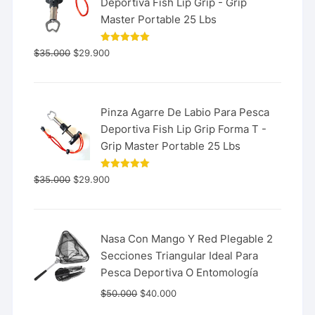
Deportiva Fish Lip Grip - Grip
Master Portable 25 Lbs
Valorado
$
35.000
$
29.900
con
5.00
de 5
Pinza Agarre De Labio Para Pesca
Deportiva Fish Lip Grip Forma T -
Grip Master Portable 25 Lbs
Valorado
$
35.000
$
29.900
con
5.00
de 5
Nasa Con Mango Y Red Plegable 2
Secciones Triangular Ideal Para
Pesca Deportiva O Entomología
$
50.000
$
40.000