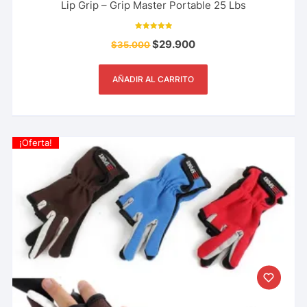
Lip Grip – Grip Master Portable 25 Lbs
Valorado con
$
29.900
$
35.000
5.00
de 5
AÑADIR AL CARRITO
¡Oferta!