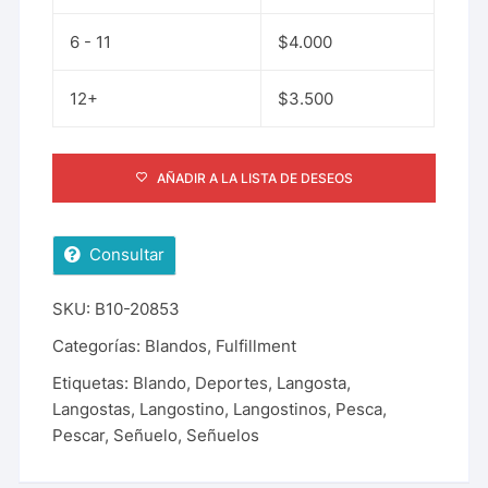
6 - 11
$
4.000
12+
$
3.500
AÑADIR A LA LISTA DE DESEOS
Consultar
SKU:
B10-20853
Categorías:
Blandos
,
Fulfillment
Etiquetas:
Blando
,
Deportes
,
Langosta
,
Langostas
,
Langostino
,
Langostinos
,
Pesca
,
Pescar
,
Señuelo
,
Señuelos