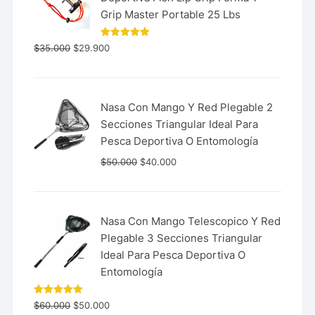
Grip Master Portable 25 Lbs
Valorado
$
35.000
$
29.900
con
5.00
de 5
Nasa Con Mango Y Red Plegable 2
Secciones Triangular Ideal Para
Pesca Deportiva O Entomología
$
50.000
$
40.000
Nasa Con Mango Telescopico Y Red
Plegable 3 Secciones Triangular
Ideal Para Pesca Deportiva O
Entomología
Valorado
$
60.000
$
50.000
con
5.00