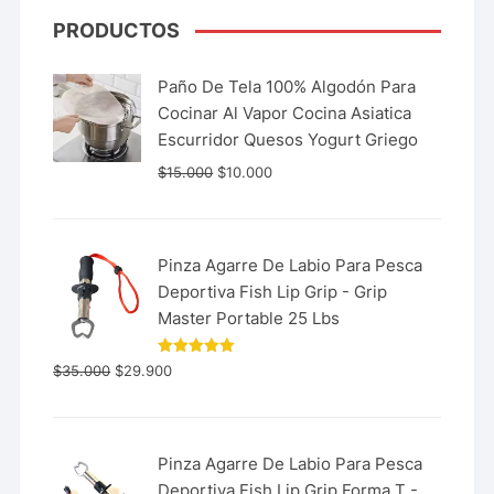
PRODUCTOS
Paño De Tela 100% Algodón Para
Cocinar Al Vapor Cocina Asiatica
Escurridor Quesos Yogurt Griego
$
15.000
$
10.000
Pinza Agarre De Labio Para Pesca
Deportiva Fish Lip Grip - Grip
Master Portable 25 Lbs
Valorado
$
35.000
$
29.900
con
5.00
de 5
Pinza Agarre De Labio Para Pesca
Deportiva Fish Lip Grip Forma T -