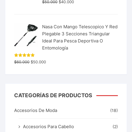
$
50.000
$
40.000
Nasa Con Mango Telescopico Y Red
Plegable 3 Secciones Triangular
Ideal Para Pesca Deportiva O
Entomología
Valorado
$
60.000
$
50.000
con
5.00
de 5
CATEGORÍAS DE PRODUCTOS
Accesorios De Moda
(18)
Accesorios Para Cabello
(2)