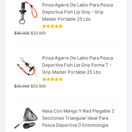
Pinza Agarre De Labio Para Pesca
Deportiva Fish Lip Grip - Grip
Master Portable 25 Lbs
Valorado
$
35.000
$
29.900
con
5.00
de 5
Pinza Agarre De Labio Para Pesca
Deportiva Fish Lip Grip Forma T -
Grip Master Portable 25 Lbs
Valorado
$
35.000
$
29.900
con
5.00
de 5
Nasa Con Mango Y Red Plegable 2
Secciones Triangular Ideal Para
Pesca Deportiva O Entomología