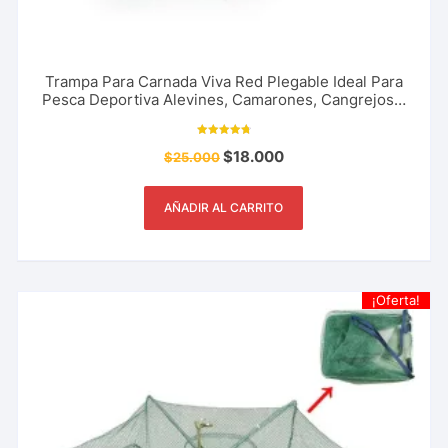
Trampa Para Carnada Viva Red Plegable Ideal Para
Pesca Deportiva Alevines, Camarones, Cangrejos y
Más
Valorado
$
18.000
$
25.000
con
4.83
de 5
AÑADIR AL CARRITO
¡Oferta!