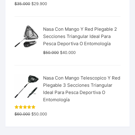
Valorado
$
35.000
$
29.900
con
5.00
de 5
Nasa Con Mango Y Red Plegable 2
Secciones Triangular Ideal Para
Pesca Deportiva O Entomología
$
50.000
$
40.000
Nasa Con Mango Telescopico Y Red
Plegable 3 Secciones Triangular
Ideal Para Pesca Deportiva O
Entomología
Valorado
$
60.000
$
50.000
con
5.00
de 5