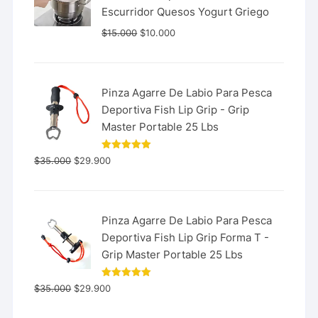
Escurridor Quesos Yogurt Griego
$
15.000
$
10.000
Pinza Agarre De Labio Para Pesca
Deportiva Fish Lip Grip - Grip
Master Portable 25 Lbs
Valorado
$
35.000
$
29.900
con
5.00
de 5
Pinza Agarre De Labio Para Pesca
Deportiva Fish Lip Grip Forma T -
Grip Master Portable 25 Lbs
Valorado
$
35.000
$
29.900
con
5.00
de 5