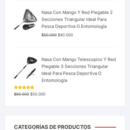
Nasa Con Mango Y Red Plegable 2
Secciones Triangular Ideal Para
Pesca Deportiva O Entomología
$
50.000
$
40.000
Nasa Con Mango Telescopico Y Red
Plegable 3 Secciones Triangular
Ideal Para Pesca Deportiva O
Entomología
Valorado
$
60.000
$
50.000
con
5.00
de 5
CATEGORÍAS DE PRODUCTOS