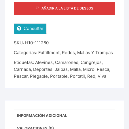
AÑADIR A LA LISTA DE DESEOS
Consultar
SKU:
H10-111260
Categorías:
Fulfillment
,
Redes, Mallas Y Trampas
Etiquetas:
Alevines
,
Camarones
,
Cangrejos
,
Carnada
,
Deportes
,
Jaibas
,
Malla
,
Micro
,
Pesca
,
Pescar
,
Plegable
,
Portable
,
Portatil
,
Red
,
Viva
INFORMACIÓN ADICIONAL
VALORACIONES (0)