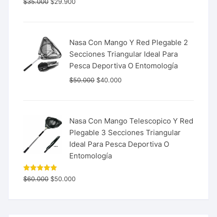
$
35.000
$
29.900
con
5.00
de 5
Nasa Con Mango Y Red Plegable 2
Secciones Triangular Ideal Para
Pesca Deportiva O Entomología
$
50.000
$
40.000
Nasa Con Mango Telescopico Y Red
Plegable 3 Secciones Triangular
Ideal Para Pesca Deportiva O
Entomología
Valorado
$
60.000
$
50.000
con
5.00
de 5