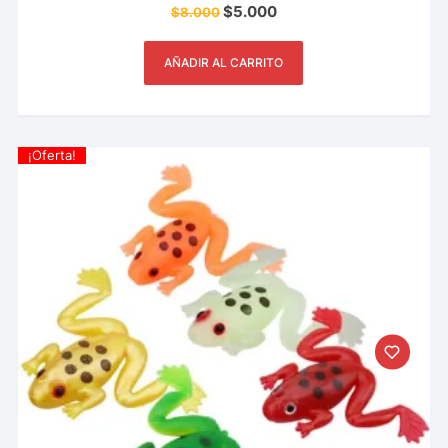
$
5.000
$
8.000
AÑADIR AL CARRITO
¡Oferta!