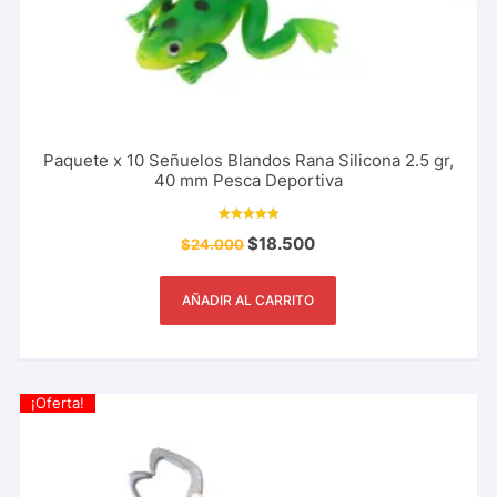
Paquete x 10 Señuelos Blandos Rana Silicona 2.5 gr,
40 mm Pesca Deportiva
Valorado con
$
18.500
$
24.000
5.00
de 5
AÑADIR AL CARRITO
¡Oferta!