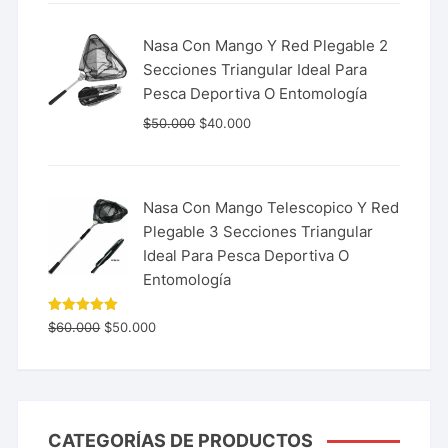
Nasa Con Mango Y Red Plegable 2
Secciones Triangular Ideal Para
Pesca Deportiva O Entomología
$
50.000
$
40.000
Nasa Con Mango Telescopico Y Red
Plegable 3 Secciones Triangular
Ideal Para Pesca Deportiva O
Entomología
Valorado
$
60.000
$
50.000
con
5.00
de 5
CATEGORÍAS DE PRODUCTOS