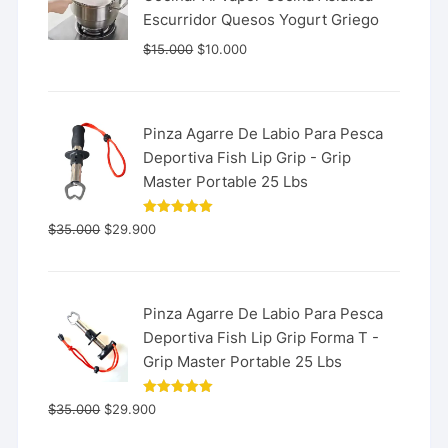
Escurridor Quesos Yogurt Griego
$
15.000
$
10.000
Pinza Agarre De Labio Para Pesca
Deportiva Fish Lip Grip - Grip
Master Portable 25 Lbs
Valorado
$
35.000
$
29.900
con
5.00
de 5
Pinza Agarre De Labio Para Pesca
Deportiva Fish Lip Grip Forma T -
Grip Master Portable 25 Lbs
Valorado
$
35.000
$
29.900
con
5.00
de 5