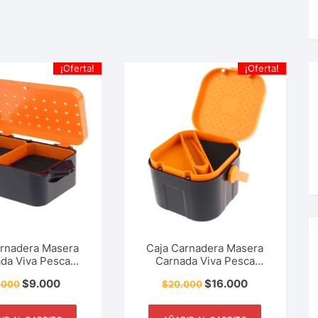
¡Oferta!
¡Oferta!
arnadera Masera
Caja Carnadera Masera
da Viva Pesca
Carnada Viva Pesca
a Con Divisiones
Deportiva Con Divisiones
$
9.000
$
16.000
.000
$
20.000
le Pequeña
Doble Grande