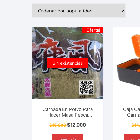
¡Oferta!
Sin existencias
Carnada En Polvo Para
Caja C
Hacer Masa Pesca
Carna
Deportiva Bagre,
Deportiv
$
12.000
$
15.000
$
14
Cachama, Mojarra, Tilapia
Dob
y Más