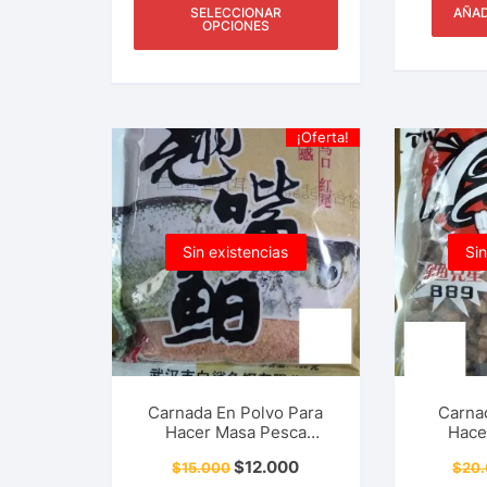
SELECCIONAR
AÑAD
OPCIONES
¡Oferta!
Sin existencias
Sin
Carnada En Polvo Para
Carnad
Hacer Masa Pesca
Hace
Deportiva Dorada,
Depo
$
12.000
$
15.000
$
20
Sabaleta, Sabalo y Más
Cachama,