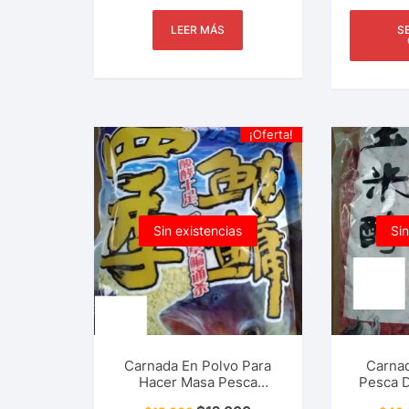
Tr
LEER MÁS
S
¡Oferta!
Sin existencias
Sin
Carnada En Polvo Para
Carna
Hacer Masa Pesca
Pesca D
Deportiva Carpa,
Cachama,