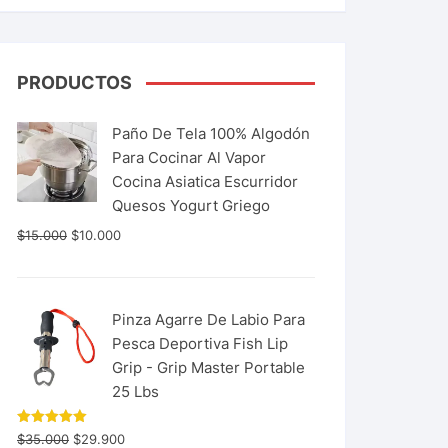
PRODUCTOS
Paño De Tela 100% Algodón
Para Cocinar Al Vapor
Cocina Asiatica Escurridor
Quesos Yogurt Griego
$
15.000
$
10.000
Pinza Agarre De Labio Para
Pesca Deportiva Fish Lip
Grip - Grip Master Portable
25 Lbs
Valorado
$
35.000
$
29.900