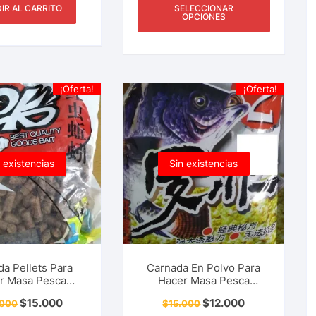
IR AL CARRITO
SELECCIONAR
OPCIONES
¡Oferta!
¡Oferta!
 existencias
Sin existencias
a Pellets Para
Carnada En Polvo Para
r Masa Pesca
Hacer Masa Pesca
rtiva Carpa,
Deportiva Mojarra, Tilapia
$
15.000
$
12.000
.000
$
15.000
 Mojarra, Tilapia,
y Más