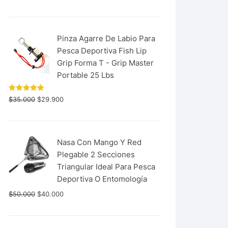
con
5.00
de 5
Pinza Agarre De Labio Para
Pesca Deportiva Fish Lip
Grip Forma T - Grip Master
Portable 25 Lbs
Valorado
$
35.000
$
29.900
con
5.00
de 5
Nasa Con Mango Y Red
Plegable 2 Secciones
Triangular Ideal Para Pesca
Deportiva O Entomología
$
50.000
$
40.000