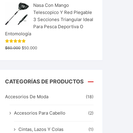
Nasa Con Mango
Telescopico Y Red Plegable
3 Secciones Triangular Ideal
Para Pesca Deportiva O
Entomología
Valorado
$
60.000
$
50.000
con
5.00
de 5
CATEGORÍAS DE PRODUCTOS
Accesorios De Moda
(18)
Accesorios Para Cabello
(2)
Cintas, Lazos Y Colas
(1)