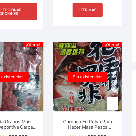
ucha y Más
ELECCIONAR
LEER MÁS
OPCIONES
¡Oferta!
¡Oferta!
 existencias
Sin existencias
da Granos Maiz
Carnada En Polvo Para
eportiva Carpa,
Hacer Masa Pesca
 Mojarra, Tilapia,
Deportiva Mojarra, Tilapia