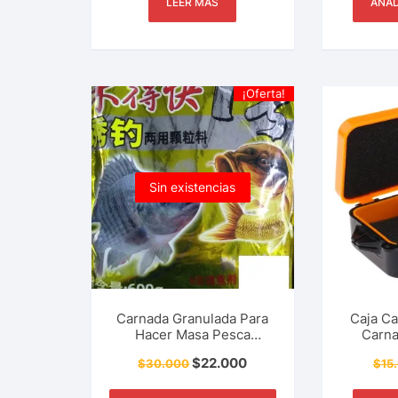
LEER MÁS
AÑAD
¡Oferta!
Sin existencias
Carnada Granulada Para
Caja C
Hacer Masa Pesca
Carna
Deportiva Carpa,
Deportiv
$
22.000
$
30.000
$
15
Cachama, Mojarra, Tilapia,
Do
Trucha y Más