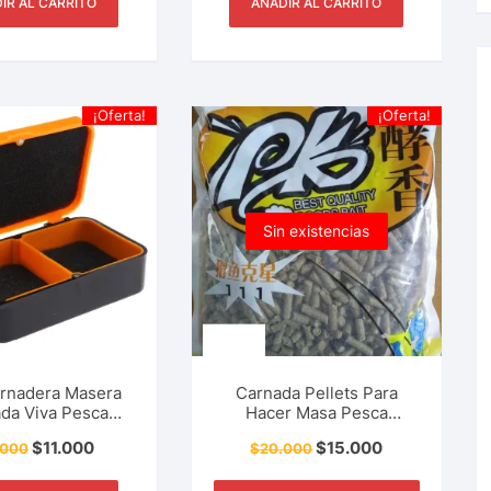
IR AL CARRITO
AÑADIR AL CARRITO
¡Oferta!
¡Oferta!
Sin existencias
arnadera Masera
Carnada Pellets Para
da Viva Pesca
Hacer Masa Pesca
a Con Divisiones
Deportiva Carpa,
$
11.000
$
15.000
.000
$
20.000
ble Mediana
Cachama, Mojarra, Tilapia,
Trucha y Más