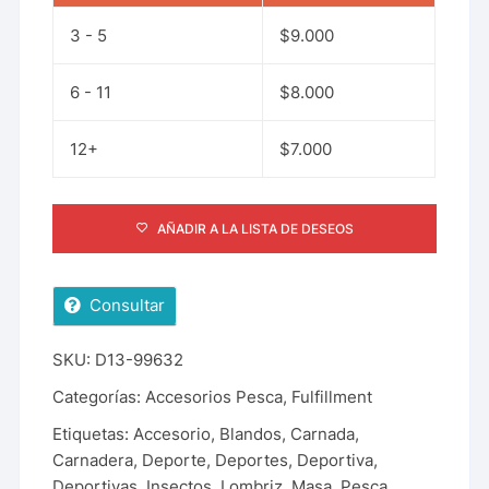
3 - 5
$
9.000
6 - 11
$
8.000
12+
$
7.000
AÑADIR A LA LISTA DE DESEOS
Consultar
SKU:
D13-99632
Categorías:
Accesorios Pesca
,
Fulfillment
Etiquetas:
Accesorio
,
Blandos
,
Carnada
,
Carnadera
,
Deporte
,
Deportes
,
Deportiva
,
Deportivas
,
Insectos
,
Lombriz
,
Masa
,
Pesca
,