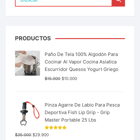
PRODUCTOS
Paño De Tela 100% Algodón Para
Cocinar Al Vapor Cocina Asiatica
Escurridor Quesos Yogurt Griego
$
15.000
$
10.000
Pinza Agarre De Labio Para Pesca
Deportiva Fish Lip Grip - Grip
Master Portable 25 Lbs
Valorado
$
35.000
$
29.900
con
5.00