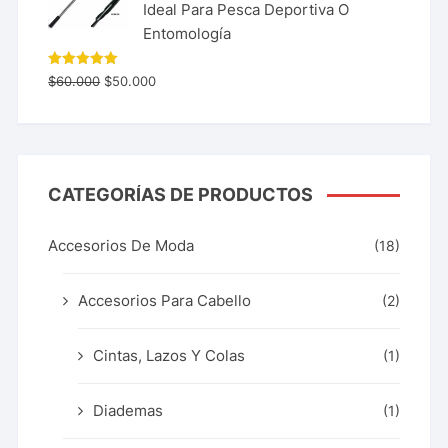
Ideal Para Pesca Deportiva O
Entomología
Valorado
$
60.000
$
50.000
con
5.00
de 5
CATEGORÍAS DE PRODUCTOS
Accesorios De Moda
(18)
Accesorios Para Cabello
(2)
Cintas, Lazos Y Colas
(1)
Diademas
(1)