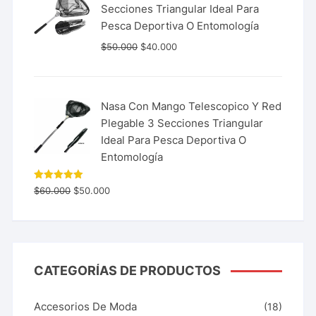
Secciones Triangular Ideal Para
Pesca Deportiva O Entomología
$
50.000
$
40.000
Nasa Con Mango Telescopico Y Red
Plegable 3 Secciones Triangular
Ideal Para Pesca Deportiva O
Entomología
Valorado
$
60.000
$
50.000
con
5.00
de 5
CATEGORÍAS DE PRODUCTOS
Accesorios De Moda
(18)