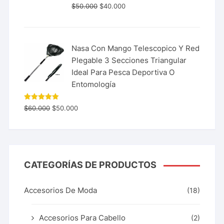
$
50.000
$
40.000
Nasa Con Mango Telescopico Y Red
Plegable 3 Secciones Triangular
Ideal Para Pesca Deportiva O
Entomología
Valorado
$
60.000
$
50.000
con
5.00
de 5
CATEGORÍAS DE PRODUCTOS
Accesorios De Moda
(18)
Accesorios Para Cabello
(2)