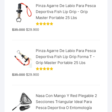
Pinza Agarre De Labio Para Pesca
Deportiva Fish Lip Grip - Grip
Master Portable 25 Lbs
Valorado
$
35.000
$
29.900
con
5.00
de 5
Pinza Agarre De Labio Para Pesca
Deportiva Fish Lip Grip Forma T -
Grip Master Portable 25 Lbs
Valorado
$
35.000
$
29.900
con
5.00
de 5
Nasa Con Mango Y Red Plegable 2
Secciones Triangular Ideal Para
Pesca Deportiva O Entomología