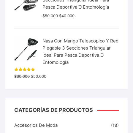
Pesca Deportiva O Entomología
$
50.000
$
40.000
Nasa Con Mango Telescopico Y Red
Plegable 3 Secciones Triangular
Ideal Para Pesca Deportiva O
Entomología
Valorado
$
60.000
$
50.000
con
5.00
de 5
CATEGORÍAS DE PRODUCTOS
Accesorios De Moda
(18)