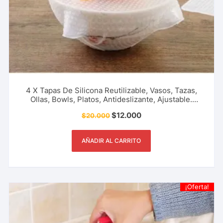
4 X Tapas De Silicona Reutilizable, Vasos, Tazas,
Ollas, Bowls, Platos, Antideslizante, Ajustable.
Utensilio De Cocina, Restaurante Y Más.
$
12.000
$
20.000
AÑADIR AL CARRITO
¡Oferta!