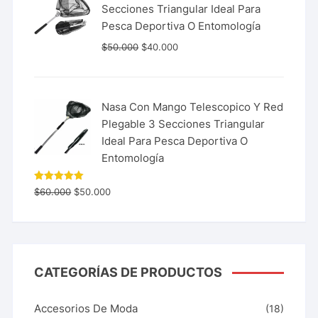
Secciones Triangular Ideal Para
Pesca Deportiva O Entomología
$
50.000
$
40.000
Nasa Con Mango Telescopico Y Red
Plegable 3 Secciones Triangular
Ideal Para Pesca Deportiva O
Entomología
Valorado
$
60.000
$
50.000
con
5.00
de 5
CATEGORÍAS DE PRODUCTOS
Accesorios De Moda
(18)