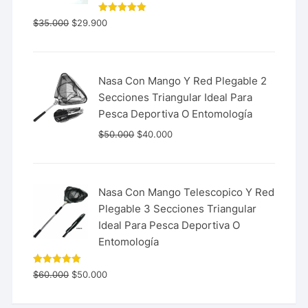
Valorado
$
35.000
$
29.900
con
5.00
de 5
Nasa Con Mango Y Red Plegable 2
Secciones Triangular Ideal Para
Pesca Deportiva O Entomología
$
50.000
$
40.000
Nasa Con Mango Telescopico Y Red
Plegable 3 Secciones Triangular
Ideal Para Pesca Deportiva O
Entomología
Valorado
$
60.000
$
50.000
con
5.00
de 5