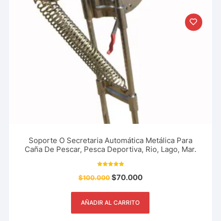
Soporte O Secretaria Automática Metálica Para
Caña De Pescar, Pesca Deportiva, Rio, Lago, Mar.
Valorado con
$
70.000
$
100.000
10.00
de 5
AÑADIR AL CARRITO