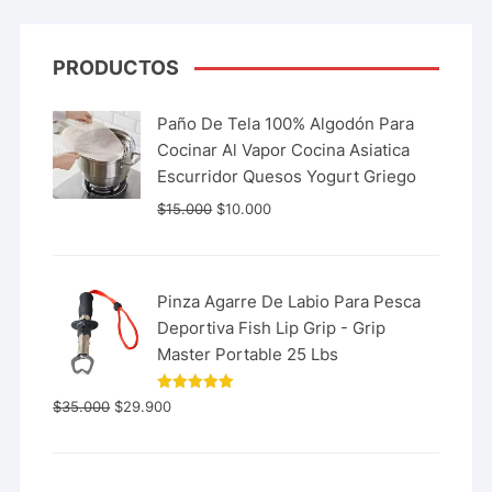
PRODUCTOS
Paño De Tela 100% Algodón Para
Cocinar Al Vapor Cocina Asiatica
Escurridor Quesos Yogurt Griego
$
15.000
$
10.000
Pinza Agarre De Labio Para Pesca
Deportiva Fish Lip Grip - Grip
Master Portable 25 Lbs
Valorado
$
35.000
$
29.900
con
5.00
de 5