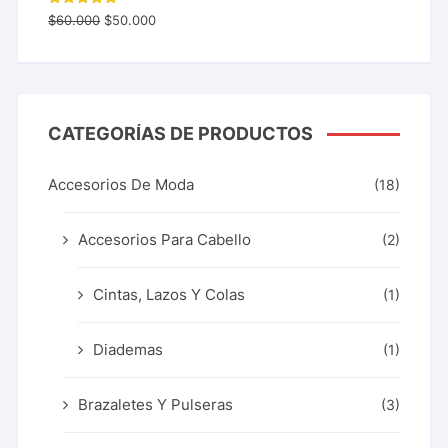
Valorado
$
60.000
$
50.000
con
5.00
de 5
CATEGORÍAS DE PRODUCTOS
Accesorios De Moda
(18)
Accesorios Para Cabello
(2)
Cintas, Lazos Y Colas
(1)
Diademas
(1)
Brazaletes Y Pulseras
(3)