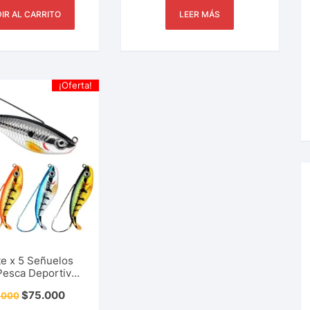
IR AL CARRITO
LEER MÁS
¡Oferta!
e x 5 Señuelos
Pesca Deportiva
Minnow Wobbler
$
75.000
.000
r Black Bass,