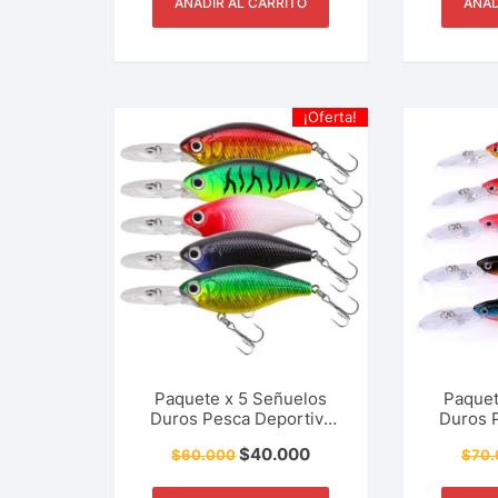
AÑADIR AL CARRITO
AÑAD
¡Oferta!
Paquete x 5 Señuelos
Paquet
Duros Pesca Deportiva
Duros 
Tipo CrankBait Trucha,
Tipo M
$
40.000
$
60.000
$
70.
Black Bass, Tucunaré 7.5
Wobbl
Cm – 7.8 Gr
Tucunar