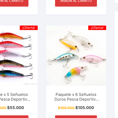
IR AL CARRITO
AÑADIR AL CARRITO
¡Oferta!
¡Oferta!
e x 5 Señuelos
Paquete x 6 Señuelos
Pesca Deportiva
Duros Pesca Deportiva
innow CrankBait
Tipo Mini CrankBait
$
55.000
$
105.000
000
$
150.000
er Black Bass,
Picuda, Tucunaré, Black
é, Picuda 9.5 Cm
Bass, 3.5 Cm – 5 Gr