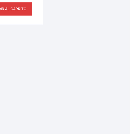
é, Picuda 8.5 Cm
– 21.5 Gr
IR AL CARRITO