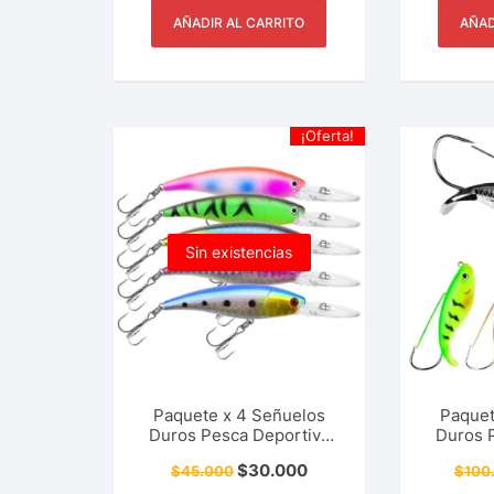
AÑADIR AL CARRITO
AÑAD
¡Oferta!
Sin existencias
Paquete x 4 Señuelos
Paquet
Duros Pesca Deportiva
Duros 
Tipo CrankBait Picuda,
Tipo 
$
30.000
$
45.000
$
100
Payara, Black Bass, 9 Cm
Lase