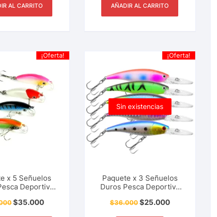
– 7 Gr
IR AL CARRITO
AÑADIR AL CARRITO
¡Oferta!
¡Oferta!
Sin existencias
e x 5 Señuelos
Paquete x 3 Señuelos
Pesca Deportiva
Duros Pesca Deportiva
Mini CrankBait
Tipo CrankBait Picuda,
$
35.000
$
25.000
000
$
36.000
a, Trucha, Black
Payara, Black Bass, 9 Cm
 5 Cm – 3.8 Gr
– 7 Gr