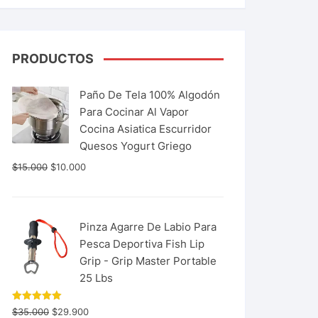
PRODUCTOS
Paño De Tela 100% Algodón
Para Cocinar Al Vapor
Cocina Asiatica Escurridor
Quesos Yogurt Griego
$
15.000
$
10.000
Pinza Agarre De Labio Para
Pesca Deportiva Fish Lip
Grip - Grip Master Portable
25 Lbs
Valorado
$
35.000
$
29.900