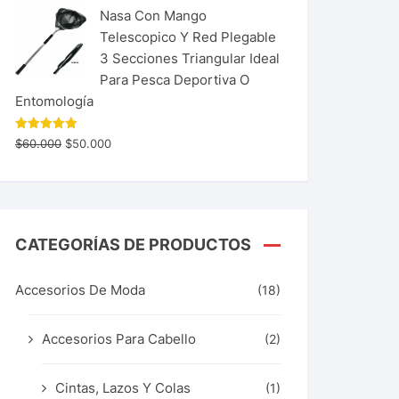
Nasa Con Mango
Telescopico Y Red Plegable
3 Secciones Triangular Ideal
Para Pesca Deportiva O
Entomología
Valorado
$
60.000
$
50.000
con
5.00
de 5
CATEGORÍAS DE PRODUCTOS
Accesorios De Moda
(18)
Accesorios Para Cabello
(2)
Cintas, Lazos Y Colas
(1)