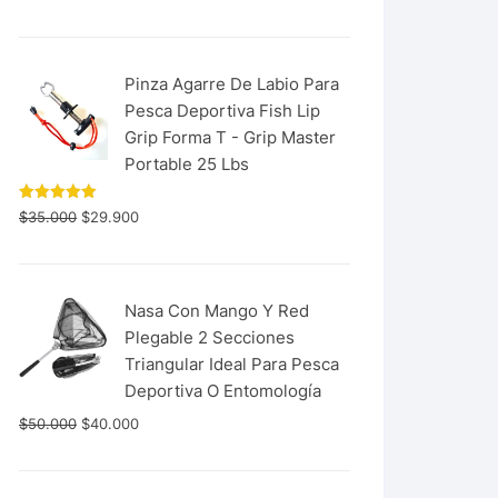
con
5.00
de 5
Pinza Agarre De Labio Para
Pesca Deportiva Fish Lip
Grip Forma T - Grip Master
Portable 25 Lbs
Valorado
$
35.000
$
29.900
con
5.00
de 5
Nasa Con Mango Y Red
Plegable 2 Secciones
Triangular Ideal Para Pesca
Deportiva O Entomología
$
50.000
$
40.000