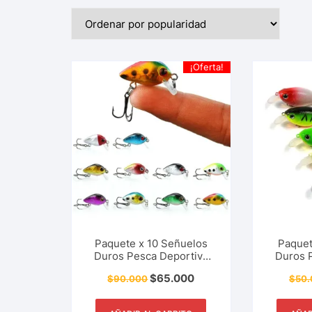
¡Oferta!
Paquete x 10 Señuelos
Paquet
Duros Pesca Deportiva
Duros 
Tipo Mini CrankBait
Tipo Mi
$
65.000
$
90.000
$
50.
Wobbler 3 Cm – 1.5 Gr
Cm – 
Bass, Mojarra, Sabaleta,
De
Trucha