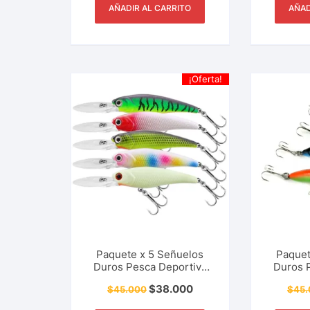
AÑADIR AL CARRITO
AÑAD
¡Oferta!
Paquete x 5 Señuelos
Paquet
Duros Pesca Deportiva
Duros 
Tipo Mini CrankBait
Tipo 
$
38.000
$
45.000
$
45.
Sabaleta, Trucha, Black
Sabalet
Bass, 9 Cm – 6.5 Gr
Bass,