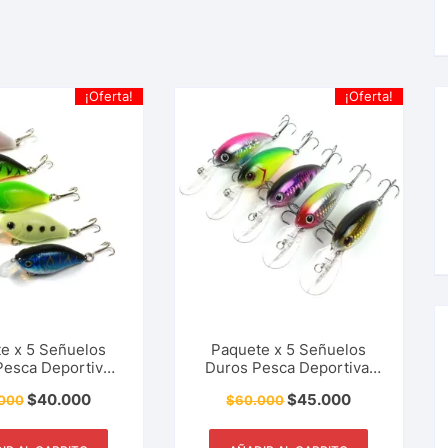
¡Oferta!
¡Oferta!
e x 5 Señuelos
Paquete x 5 Señuelos
Pesca Deportiva
Duros Pesca Deportiva.
ni CrankBait 5.5
Tipo CrankBait Picuda,
$
40.000
$
45.000
000
$
60.000
7 Gr Especies
Payara, Black Bass, 10 Cm
predadoras
– 14.8 Gr