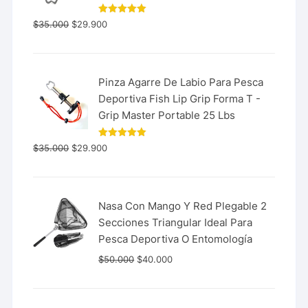
Valorado
$
35.000
$
29.900
con
5.00
de 5
Pinza Agarre De Labio Para Pesca
Deportiva Fish Lip Grip Forma T -
Grip Master Portable 25 Lbs
Valorado
$
35.000
$
29.900
con
5.00
de 5
Nasa Con Mango Y Red Plegable 2
Secciones Triangular Ideal Para
Pesca Deportiva O Entomología
$
50.000
$
40.000