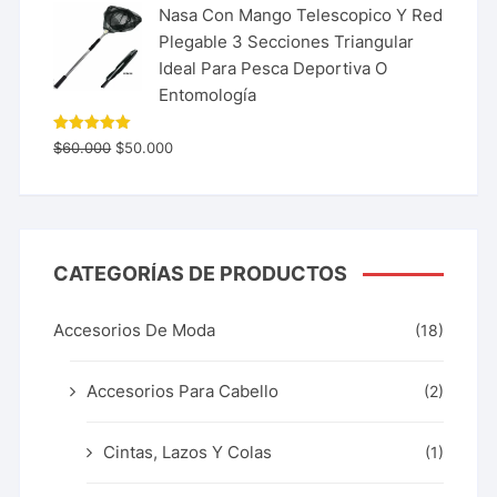
Nasa Con Mango Telescopico Y Red
Plegable 3 Secciones Triangular
Ideal Para Pesca Deportiva O
Entomología
Valorado
$
60.000
$
50.000
con
5.00
de 5
CATEGORÍAS DE PRODUCTOS
Accesorios De Moda
(18)
Accesorios Para Cabello
(2)
Cintas, Lazos Y Colas
(1)